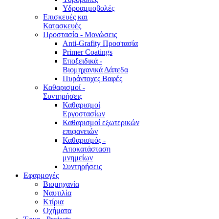
Υδροαμμοβολές
Επισκευές και
Κατασκευές
Προστασία - Μονώσεις
Anti-Grafity Προστασία
Primer Coatings
Εποξειδικά -
Βιομηχανικά Δάπεδα
Πυράντοχες Βαφές
Καθαρισμοί -
Συντηρήσεις
Καθαρισμοί
Εργοστασίων
Καθαρισμοί εξωτερικών
επιφανειών
Καθαρισμός -
Αποκατάσταση
μνημείων
Συντηρήσεις
Εφαρμογές
Βιομηχανία
Ναυτιλία
Κτίρια
Οχήματα