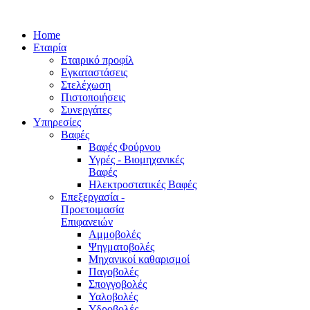
Home
Εταιρία
Εταιρικό προφίλ
Εγκαταστάσεις
Στελέχωση
Πιστοποιήσεις
Συνεργάτες
Υπηρεσίες
Βαφές
Βαφές Φούρνου
Υγρές - Βιομηχανικές
Βαφές
Ηλεκτροστατικές Βαφές
Επεξεργασία -
Προετοιμασία
Επιφανειών
Αμμοβολές
Ψηγματοβολές
Μηχανικοί καθαρισμοί
Παγοβολές
Σπογγοβολές
Υαλοβολές
Υδροβολές