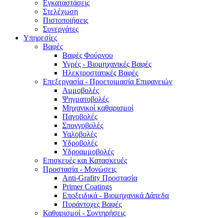
Εγκαταστάσεις
Στελέχωση
Πιστοποιήσεις
Συνεργάτες
Υπηρεσίες
Βαφές
Βαφές Φούρνου
Υγρές - Βιομηχανικές Βαφές
Ηλεκτροστατικές Βαφές
Επεξεργασία - Προετοιμασία Επιφανειών
Αμμοβολές
Ψηγματοβολές
Μηχανικοί καθαρισμοί
Παγοβολές
Σπογγοβολές
Υαλοβολές
Υδροβολές
Υδροαμμοβολές
Επισκευές και Κατασκευές
Προστασία - Μονώσεις
Anti-Grafity Προστασία
Primer Coatings
Εποξειδικά - Βιομηχανικά Δάπεδα
Πυράντοχες Βαφές
Καθαρισμοί - Συντηρήσεις