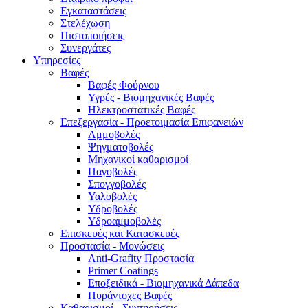
Εγκαταστάσεις
Στελέχωση
Πιστοποιήσεις
Συνεργάτες
Υπηρεσίες
Βαφές
Βαφές Φούρνου
Υγρές - Βιομηχανικές Βαφές
Ηλεκτροστατικές Βαφές
Επεξεργασία - Προετοιμασία Επιφανειών
Αμμοβολές
Ψηγματοβολές
Μηχανικοί καθαρισμοί
Παγοβολές
Σπογγοβολές
Υαλοβολές
Υδροβολές
Υδροαμμοβολές
Επισκευές και Κατασκευές
Προστασία - Μονώσεις
Anti-Grafity Προστασία
Primer Coatings
Εποξειδικά - Βιομηχανικά Δάπεδα
Πυράντοχες Βαφές
Καθαρισμοί - Συντηρήσεις