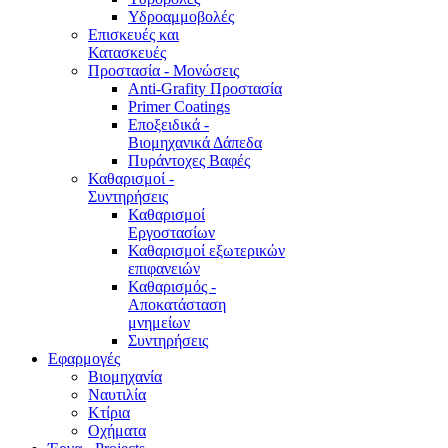
Υδροαμμοβολές
Επισκευές και
Κατασκευές
Προστασία - Μονώσεις
Anti-Grafity Προστασία
Primer Coatings
Εποξειδικά -
Βιομηχανικά Δάπεδα
Πυράντοχες Βαφές
Καθαρισμοί -
Συντηρήσεις
Καθαρισμοί
Εργοστασίων
Καθαρισμοί εξωτερικών
επιφανειών
Καθαρισμός -
Αποκατάσταση
μνημείων
Συντηρήσεις
Εφαρμογές
Βιομηχανία
Ναυτιλία
Κτίρια
Οχήματα