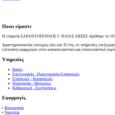
Ποιοι είμαστε
Η εταιρεία ΣΑΡΑΝΤΟΠΟΥΛΟΣ Γ. ΗΛΙΑΣ ΑΒΣΕΕ ιδρύθηκε το 1975
Δραστηριοποιείται επιτυχώς εδώ και 35 έτη, σε υπηρεσίες επεξεργα
επέκταση εφαρμογών στον κατασκευαστικό και επισκευαστικό τομέ
Υπηρεσίες
Βαφές
Επεξεργασία - Προετημασία Επιφανειών
Επισκευές - Κατασκευές
Προστασία - Μονώσεις
Καθαρισμοί - Συντησήσεις
Εφαρμογές
•
Βιομηχανία
•
Ναυτιλία