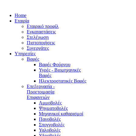
Home
Εταιρία
Εταιρικό προφίλ
Εγκαταστάσεις
Στελέχωση
Πιστοποιήσεις
Συνεργάτες
Υπηρεσίες
Βαφές
Βαφές Φούρνου
Υγρές - Βιομηχανικές
Βαφές
Ηλεκτροστατικές Βαφές
Επεξεργασία -
Προετοιμασία
Επιφανειών
Αμμοβολές
Ψηγματοβολές
Μηχανικοί καθαρισμοί
Παγοβολές
Σπογγοβολές
Υαλοβολές
Υδροβολές